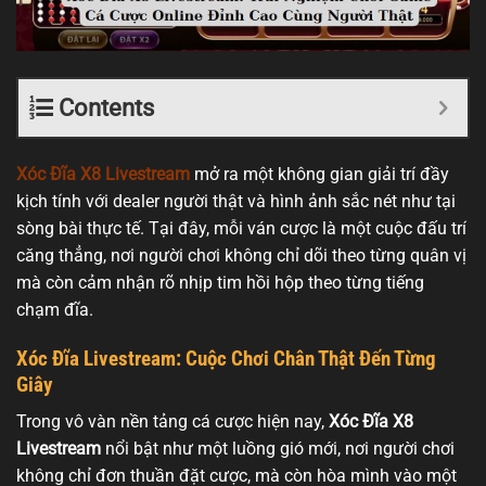
Contents
Xóc Đĩa X8 Livestream
mở ra một không gian giải trí đầy
kịch tính với dealer người thật và hình ảnh sắc nét như tại
sòng bài thực tế. Tại đây, mỗi ván cược là một cuộc đấu trí
căng thẳng, nơi người chơi không chỉ dõi theo từng quân vị
mà còn cảm nhận rõ nhịp tim hồi hộp theo từng tiếng
chạm đĩa.
Xóc Đĩa Livestream: Cuộc Chơi Chân Thật Đến Từng
Giây
Trong vô vàn nền tảng cá cược hiện nay,
Xóc Đĩa X8
Livestream
nổi bật như một luồng gió mới, nơi người chơi
không chỉ đơn thuần đặt cược, mà còn hòa mình vào một