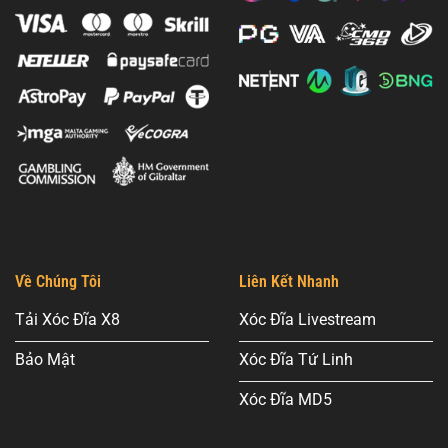
Về Chúng Tôi
Liên Kết Nhanh
Tải Xóc Đĩa X8
Xóc Đĩa Livestream
Bảo Mật
Xóc Đĩa Tứ Linh
Xóc Đĩa MD5