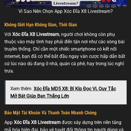
Vì Sao Nên Chọn App Xóc Đĩa X8 Livestream?
Không Giới Hạn Không Gian, Thời Gian
Với
Xóc Đĩa X8 Livestream
, người chơi không còn phụ
thuộc vào máy tính hay phải đến tận nơi như các sòng bài
truyền thống. Chỉ cần một chiếc smartphone có kết nối
internet, bạn đã có thể bắt đầu ngay ván cược hấp dẫn bất
cứ lúc nào dù đang ở nhà, quán cà phê, hay trong lúc nghỉ
trưa.
Xem thêm
Xóc Đĩa MD5 X8: Bí Kíp Đọc Vị, Quy Tắc
Mở Bát Giúp Bạn Thắng Lớn
Bảo Mật Tài Khoản Và Thanh Toán Nhanh Chóng
App
Xóc Đĩa X8 Livestream
được xây dựng trên nền tảng
mã hóa hiện đại, bảo vệ tuyệt đối thông tin người dùng và