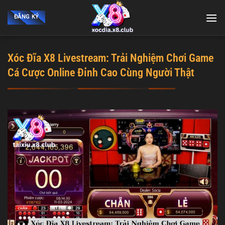
Skip
to
ĐĂNG KÝ
content
Xóc Đĩa X8 Livestream: Trải Nghiệm Chơi Game
Cá Cược Online Đỉnh Cao Cùng Người Thật