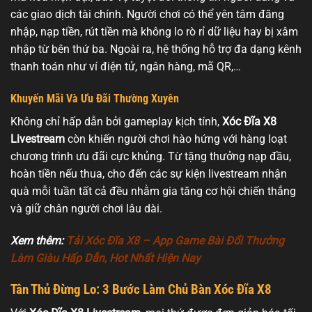
các giao dịch tài chính. Người chơi có thể yên tâm đăng
nhập, nạp tiền, rút tiền mà không lo rò rỉ dữ liệu hay bị xâm
nhập từ bên thứ ba. Ngoài ra, hệ thống hỗ trợ đa dạng kênh
thanh toán như ví điện tử, ngân hàng, mã QR,…
Khuyến Mãi Và Ưu Đãi Thường Xuyên
Không chỉ hấp dẫn bởi gameplay kịch tính,
Xóc Đĩa X8
Livestream
còn khiến người chơi hào hứng với hàng loạt
chương trình ưu đãi cực khủng. Từ tặng thưởng nạp đầu,
hoàn tiền nếu thua, cho đến các sự kiện livestream nhận
quà mỗi tuần tất cả đều nhằm gia tăng cơ hội chiến thắng
và giữ chân người chơi lâu dài.
Xem thêm:
Tải Xóc Đĩa X8 – App Game Bài Đổi Thưởng
Làm Giàu Hấp Dẫn, Hot Nhất Hiện Nay
Tân Thủ Đừng Lo: 3 Bước Làm Chủ Bàn Xóc Đĩa X8