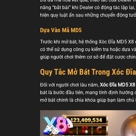
năng “bắt bài” khi Dealer có động tác lặp lạ
hiện quy luật ẩn sau những chuyển động tư
Dựa Vào Mã MD5
Trước khi mở bát, hệ thống Xóc Đĩa MD5 X8
có thể sử dụng công cụ kiểm tra hoặc dựa và
giúp người chơi thêm cơ sở để đặt cược chín
Quy Tắc Mở Bát Trong Xóc Đĩ
Đối với người chơi lâu năm,
Xóc Đĩa MD5 X8
bát là bước đầu tiên, mang tính định hướng 
mở bát chính là chìa khóa giúp bạn làm chủ 