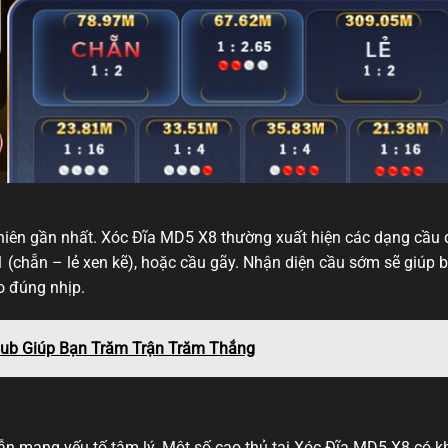
 phiên gần nhất. Xóc Đĩa MD5 X8 thường xuất hiện các dạng cầu
1-1 (chẵn – lẻ xen kẽ), hoặc cầu gãy. Nhận diện cầu sớm sẽ giúp 
o đúng nhịp.
Club Giúp Bạn Trăm Trận Trăm Thắng
ẫn mang yếu tố tâm lý. Một số cao thủ tại Xóc Đĩa MD5 X8 có k