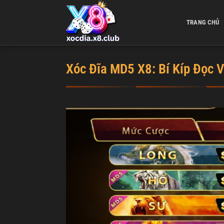
Skip
to
TRANG CHỦ
content
Xóc Đĩa MD5 X8: Bí Kíp Đọc 