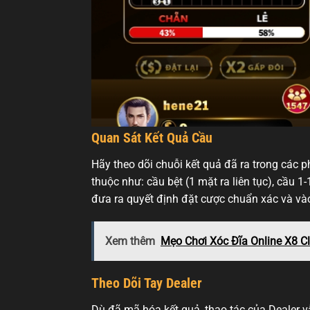
Quan Sát Kết Quả Cầu
Hãy theo dõi chuỗi kết quả đã ra trong các
thuộc như: cầu bệt (1 mặt ra liên tục), cầu 
đưa ra quyết định đặt cược chuẩn xác và và
Xem thêm
Mẹo Chơi Xóc Đĩa Online X8 
Theo Dõi Tay Dealer
Dù đã mã hóa kết quả, thao tác của Dealer v