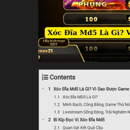
Contents
Xóc Đĩa Md5 Là Gì? Vì Sao Được Game
Xóc Đĩa MD5 Là Gì?
Minh Bạch, Công Bằng, Game Thủ Nói
Livestream Sống Động, Trải Nghiệm 
Bí Kíp Đọc Vị Xóc Đĩa Md5
Quan Sát Kết Quả Cầu