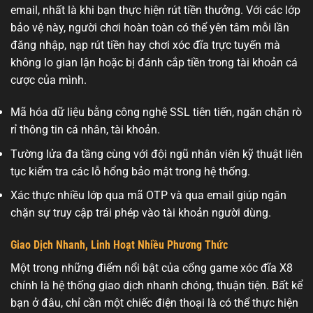
email, nhất là khi bạn thực hiện rút tiền thưởng. Với các lớp
bảo vệ này, người chơi hoàn toàn có thể yên tâm mỗi lần
đăng nhập, nạp rút tiền hay chơi xóc đĩa trực tuyến mà
không lo gian lận hoặc bị đánh cắp tiền trong tài khoản cá
cược của mình.
Mã hóa dữ liệu bằng công nghệ SSL tiên tiến, ngăn chặn rò
rỉ thông tin cá nhân, tài khoản.
Tường lửa đa tầng cùng với đội ngũ nhân viên kỹ thuật liên
tục kiểm tra các lỗ hổng bảo mật trong hệ thống.
Xác thực nhiều lớp qua mã OTP và qua email giúp ngăn
chặn sự truy cập trái phép vào tài khoản người dùng.
Giao Dịch Nhanh, Linh Hoạt Nhiều Phương Thức
Một trong những điểm nổi bật của cổng game xóc đĩa X8
chính là hệ thống giao dịch nhanh chóng, thuận tiện. Bất kể
bạn ở đâu, chỉ cần một chiếc điện thoại là có thể thực hiện