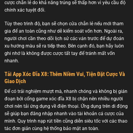
cược chẵn lẻ do khả năng trúng sẽ thấp hơn vì yêu cầu độ
chính xác tuyệt đối.
Tùy theo trình độ, bạn sẽ chọn cửa chẵn lẻ nếu mới tham
gia để an toàn cũng như dễ kiểm soát vốn hơn. Ngoài ra,
người chơi cần theo dõi lịch sử các ván trước để dự đoán
xu hướng màu sẽ ra tiếp theo. Bên cạnh đó, bạn hãy luôn
ghi nhớ là không được cược tất tay để tránh mất vốn
nhanh.
Tải App Xóc Đĩa X8: Thêm Niềm Vui, Tiện Đặt Cược Và
Giao Dịch
Để có trải nghiệm mượt mà, nhanh chóng và không bị gián
đoạn bởi cổng game xóc đĩa X8 bị chặn nên nhiều người
chơi nên tải ứng dụng về điện thoại. Ứng dụng trên di động
sẽ giúp bạn đăng nhập nhanh vào tài khoản cá cược của
mình. Quy trình nạp rút tiền cũng diễn siêu tốc với các thao
tác đơn giản cùng hệ thống bảo mật an toàn.