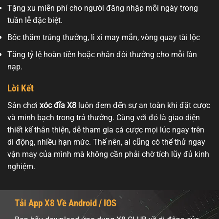
Tặng xu miễn phí cho người đăng nhập mỗi ngày trong
tuần lễ đặc biệt.
Bốc thăm trúng thưởng, lì xì may mắn, vòng quay tài lộc
Tăng tỷ lệ hoàn tiền hoặc nhân đôi thưởng cho mỗi lần
nạp.
Lời Kết
Sân chơi
xóc đĩa X8
luôn đem đến sự an toàn khi đặt cược
và minh bạch trong trả thưởng. Cùng với đó là giao diện
thiết kế thân thiện, dễ tham gia cá cược mọi lúc ngay trên
di động, nhiều hạn mức. Thế nên, ai cũng có thể thử ngay
vận may của mình mà không cần phải chờ tích lũy đủ kinh
nghiệm.
Tải App
X8
Về Android / IOS