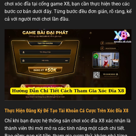
chơi xóc đĩa tại cổng game X8, bạn cần thực hiện theo các
bước cơ bản dưới đây. Từng bước đều đơn giản, rõ ràng, kể
cả với người mới chơi lần đầu.
Thực Hiện Đăng Ký Để Tạo Tài Khoản Cá Cược Trên Xóc Đĩa X8
Chỉ khi bạn được hệ thống sân chơi xóc đĩa X8 xác nhận là
thành viên thì mới mở ra các tính năng một cách chi tiết.
Bao gồm: nạp rút tiền, tham gia cược thử, khám phá từng