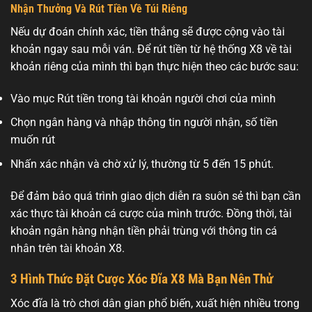
Nhận Thưởng Và Rút Tiền Về Túi Riêng
Nếu dự đoán chính xác, tiền thắng sẽ được cộng vào tài
khoản ngay sau mỗi ván. Để rút tiền từ hệ thống X8 về tài
khoản riêng của mình thì bạn thực hiện theo các bước sau:
Vào mục Rút tiền trong tài khoản người chơi của mình
Chọn ngân hàng và nhập thông tin người nhận, số tiền
muốn rút
Nhấn xác nhận và chờ xử lý, thường từ 5 đến 15 phút.
Để đảm bảo quá trình giao dịch diễn ra suôn sẻ thì bạn cần
xác thực tài khoản cá cược của mình trước. Đồng thời, tài
khoản ngân hàng nhận tiền phải trùng với thông tin cá
nhân trên tài khoản X8.
3 Hình Thức Đặt Cược Xóc Đĩa X8 Mà Bạn Nên Thử
Xóc đĩa là trò chơi dân gian phổ biến, xuất hiện nhiều trong