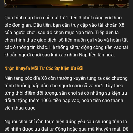
Quá trình nạp tiền chỉ mất từ 1 đến 3 phút cùng với thao
tác đơn giản. Đầu tiên, bạn cần truy cập vào tài khoản X8
của người chơi, sau đó chọn mục Nạp tiền. Tiếp đến là
chọn hình thức giao dịch, số tiền muốn gửi vào và hoàn tất
các ô thông tin khác. Hệ thống sẽ tự động cộng tiền vào tài
khoản người chơi sau khi xác nhận Nạp tiền lần nữa.
Nhận Khuyến Mãi Từ Các Sự Kiện Ưu Đãi
Nền tảng xóc đĩa X8 còn thường xuyên tung ra các chương
trình thưởng hấp dẫn cho người chơi cũ và mới. Tùy theo
từng thời điểm đối tượng, sân chơi sẽ có những sự kiện ưu
đãi từ tặng thêm 100% tiền nạp vào, hoàn tiền cho thành
viên thua cược.
Người chơi chỉ cần thực hiện đúng yêu cầu chương trình là
sẽ nhận được ưu đãi tự động hoặc qua mã khuyến mãi. Để