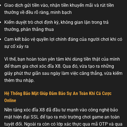
Giao dịch gửi tiền vào, nhận tiền khuyến mãi và rút tiền
thưởng về đều rõ ràng, minh bạch
Kiểm duyệt trò chơi định kỳ, không gian lận trong trả
thưởng, phân thắng thua
Cam kết bảo vệ quyền lợi chính đáng của người chơi khi có
sự cố xảy ra
Vì thế, bạn hoàn toàn yên tâm khi dùng tiền thật của mình
để tham gia chơi xóc đĩa X8. Qua đó, vừa tạo ra những
giây phút thư giãn sau ngày làm việc căng thẳng, vừa kiếm
thêm thu nhập.
Hệ Thống Bảo Mật Giúp Đảm Bảo Sự An Toàn Khi Cá Cược
Online
Nền tảng xóc đĩa X8 đã đầu tư mạnh vào công nghệ bảo
mật hiện đại SSL để tạo ra môi trường chơi game an toàn
tuyệt đối. Ngoài ra còn có lớp xác thực qua mã OTP và qua