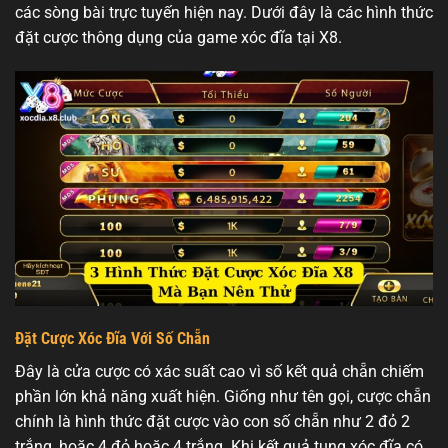
các sòng bài trực tuyến hiện nay. Dưới đây là các hình thức
đặt cược thông dụng của game xóc đĩa tại X8.
Đặt Cược Xóc Đĩa Với Số Chẵn
Đây là cửa cược có xác suất cao vì số kết quả chẵn chiếm
phần lớn khả năng xuất hiện. Giống như tên gọi, cược chẵn
chính là hình thức đặt cược vào con số chẵn như 2 đỏ 2
trắng, hoặc 4 đỏ hoặc 4 trắng. Khi kết quả tung xóc đĩa có